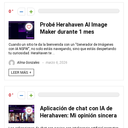
0
Probé Herahaven AI Image
Maker durante 1 mes
Cuando un sitio te da la bienvenida con un "Generador de Imágenes
con IA NSFW", no solo estás navegando, sino que estás despertando
tu curiosidad. HeraHaven te ...
Alma Gonzales
marzo 6, 2026
LEER MÁS +
0
Aplicación de chat con IA de
Herahaven: Mi opinión sincera