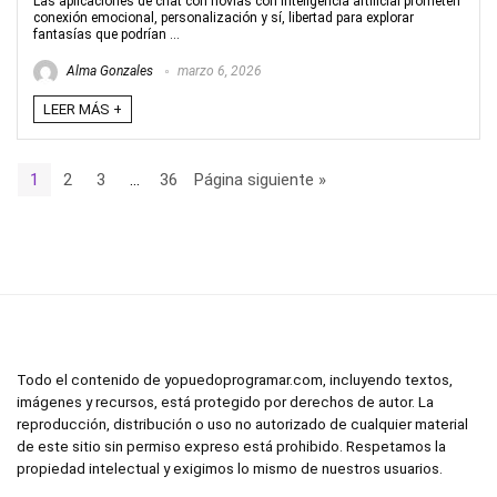
Las aplicaciones de chat con novias con inteligencia artificial prometen
conexión emocional, personalización y sí, libertad para explorar
fantasías que podrían ...
Alma Gonzales
marzo 6, 2026
LEER MÁS +
1
2
3
…
36
Página siguiente »
Todo el contenido de yopuedoprogramar.com, incluyendo textos,
imágenes y recursos, está protegido por derechos de autor. La
reproducción, distribución o uso no autorizado de cualquier material
de este sitio sin permiso expreso está prohibido. Respetamos la
propiedad intelectual y exigimos lo mismo de nuestros usuarios.