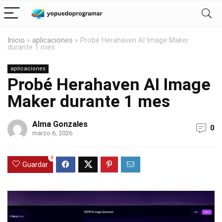
Inicio
»
aplicaciones
»
Probé Herahaven AI Image Maker
durante 1 mes
aplicaciones
Probé Herahaven AI Image
Maker durante 1 mes
Alma Gonzales
0
marzo 6, 2026
0
Guardar