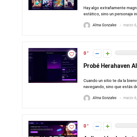
Hay algo extrañamente magnét
estático, sino un personaje in
Alma Gonzales
marzo 6
0
Probé Herahaven A
Cuando un sitio te da la bie
navegando, sino que estás de
Alma Gonzales
marzo 6
0