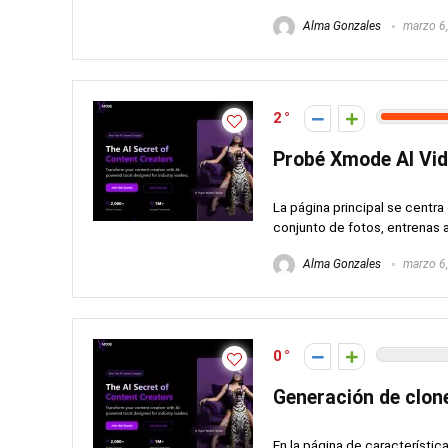
Alma Gonzales
marzo 6
2
Probé Xmode AI Vi
La página principal se centr
conjunto de fotos, entrenas 
Alma Gonzales
marzo 6
0
Generación de clon
En la página de característi