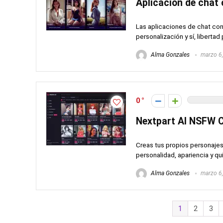
Aplicación de chat 
Las aplicaciones de chat con
personalización y sí, libertad 
Alma Gonzales
marzo 6
0
Nextpart AI NSFW C
Creas tus propios personajes 
personalidad, apariencia y quiz
Alma Gonzales
marzo 6
1
2
3