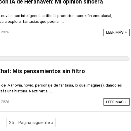
con IA de Herahaven: Mi opinión sincera
 novias con inteligencia artificial prometen conexión emocional,
para explorar fantasías que podrían ...
, 2026
LEER MÁS +
hat: Mis pensamientos sin filtro
de IA (novia, novio, personaje de fantasía, lo que imagines), dándoles
ás una historia. NextPart.ai ...
, 2026
LEER MÁS +
…
25
Página siguiente »