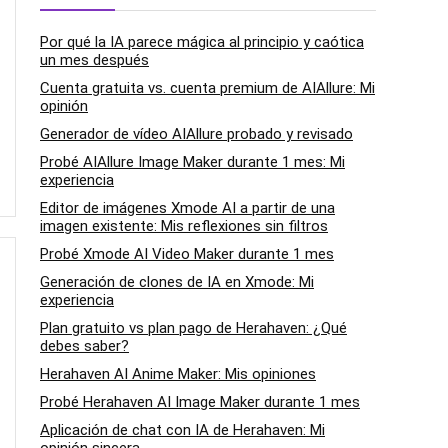
Por qué la IA parece mágica al principio y caótica
un mes después
Cuenta gratuita vs. cuenta premium de AIAllure: Mi
opinión
Generador de vídeo AIAllure probado y revisado
Probé AIAllure Image Maker durante 1 mes: Mi
experiencia
Editor de imágenes Xmode AI a partir de una
imagen existente: Mis reflexiones sin filtros
Probé Xmode AI Video Maker durante 1 mes
Generación de clones de IA en Xmode: Mi
experiencia
Plan gratuito vs plan pago de Herahaven: ¿Qué
debes saber?
Herahaven AI Anime Maker: Mis opiniones
Probé Herahaven AI Image Maker durante 1 mes
Aplicación de chat con IA de Herahaven: Mi