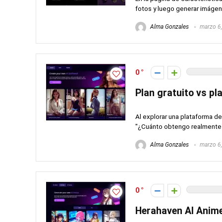
fotos y luego generar imágen
Alma Gonzales
marzo 6
0
Plan gratuito vs p
Al explorar una plataforma d
"¿Cuánto obtengo realmente si
Alma Gonzales
marzo 6
0
Herahaven AI Anime