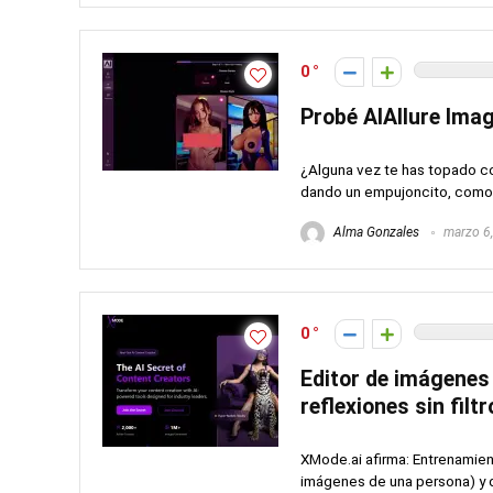
0
Probé AIAllure Ima
¿Alguna vez te has topado co
dando un empujoncito, como si
Alma Gonzales
marzo 6
0
Editor de imágenes
reflexiones sin filt
XMode.ai afirma: Entrenamien
imágenes de una persona) y d