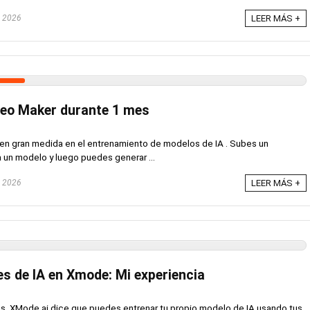
, 2026
LEER MÁS +
deo Maker durante 1 mes
a en gran medida en el entrenamiento de modelos de IA . Subes un
a un modelo y luego puedes generar ...
, 2026
LEER MÁS +
es de IA en Xmode: Mi experiencia
cas, XMode.ai dice que puedes entrenar tu propio modelo de IA usando tus