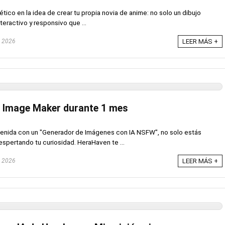
ico en la idea de crear tu propia novia de anime: no solo un dibujo
teractivo y responsivo que ...
, 2026
LEER MÁS +
I Image Maker durante 1 mes
nvenida con un "Generador de Imágenes con IA NSFW", no solo estás
spertando tu curiosidad. HeraHaven te ...
, 2026
LEER MÁS +