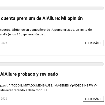
 cuenta premium de AIAllure: Mi opinión
 muestra. Obtienes un compañero de IA personalizado, un límite de
 día (unos 15), generación de ...
, 2026
LEER MÁS +
AIAllure probado y revisado
l y ¡zas !: "¡ TODO ILIMITADO! MENSAJES, IMÁGENES Y ¡VÍDEOS NSFW V4
tuvieran retando a darlo todo. Te ...
, 2026
LEER MÁS +