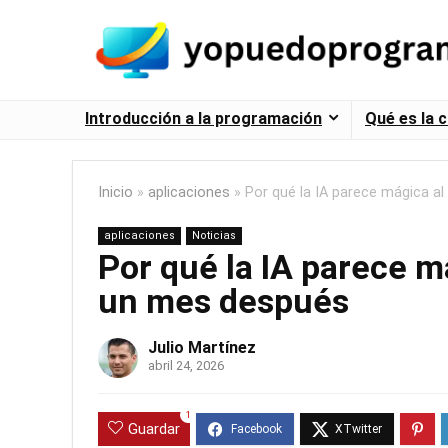
Introducción a la programación
Qué es la 
Inicio
»
aplicaciones
»
Por qué la IA parece mágica al
aplicaciones
Noticias
Por qué la IA parece má
un mes después
Julio Martínez
abril 24, 2026
1
Guardar