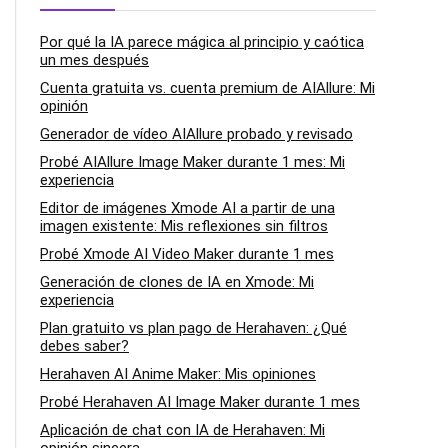
Por qué la IA parece mágica al principio y caótica
un mes después
Cuenta gratuita vs. cuenta premium de AIAllure: Mi
opinión
Generador de vídeo AIAllure probado y revisado
Probé AIAllure Image Maker durante 1 mes: Mi
experiencia
Editor de imágenes Xmode AI a partir de una
imagen existente: Mis reflexiones sin filtros
Probé Xmode AI Video Maker durante 1 mes
Generación de clones de IA en Xmode: Mi
experiencia
Plan gratuito vs plan pago de Herahaven: ¿Qué
debes saber?
Herahaven AI Anime Maker: Mis opiniones
Probé Herahaven AI Image Maker durante 1 mes
Aplicación de chat con IA de Herahaven: Mi