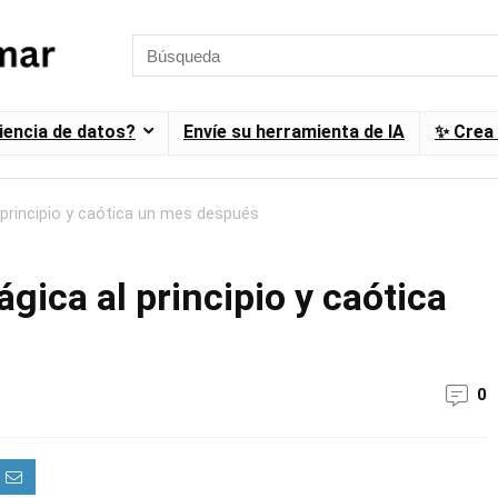
ciencia de datos?
Envíe su herramienta de IA
✨ Crea 
 principio y caótica un mes después
gica al principio y caótica
0