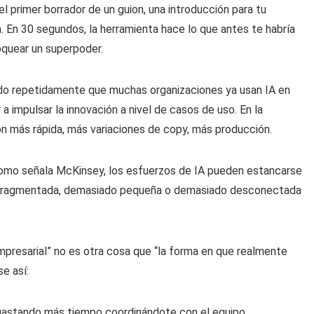
l primer borrador de un guion, una introducción para tu
 En 30 segundos, la herramienta hace lo que antes te habría
oquear un superpoder.
o repetidamente que muchas organizaciones ya usan IA en
a impulsar la innovación a nivel de casos de uso. En la
n más rápida, más variaciones de copy, más producción.
 Como señala McKinsey, los esfuerzos de IA pueden estancarse
 fragmentada, demasiado pequeña o demasiado desconectada
mpresarial” no es otra cosa que “la forma en que realmente
e así:
 gastando más tiempo coordinándote con el equipo.