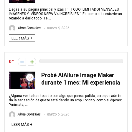
Llegas a su página principal y ¡zas !: "¡ TODO ILIMITADO! MENSAJES,
IMÁGENES Y ¡VÍDEOS NSFW V4 INCREÍBLES!". Es como si te estuvieran
retando a darlo todo. Te ...
Alma Gonzales
marzo 6, 2026
LEER MÁS +
0
Probé AIAllure Image Maker
durante 1 mes: Mi experiencia
¿Alguna vez te has topado con algo que parece pulido, pero que aún te
da la sensación de que te está dando un empujoncito, como si dijeras:
"Anímate, ...
Alma Gonzales
marzo 6, 2026
LEER MÁS +