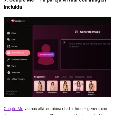
incluida
Couple Me
va más allá: combina chat íntimo + generación