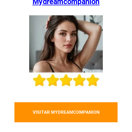
Mydreamcompanion
VISITAR MYDREAMCOMPANION