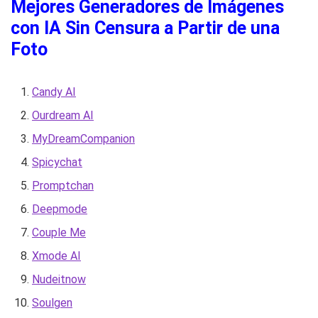
Mejores Generadores de Imágenes
con IA Sin Censura a Partir de una
Foto
Candy AI
Ourdream AI
MyDreamCompanion
Spicychat
Promptchan
Deepmode
Couple Me
Xmode AI
Nudeitnow
Soulgen