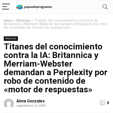
Inicio
»
Noticias
»
Titanes del conocimiento contra la IA:
Britannica y Merriam-Webster demandan a Perplexity por robo
de contenido de «motor de respuestas»
Noticias
Titanes del conocimiento
contra la IA: Britannica y
Merriam-Webster
demandan a Perplexity por
robo de contenido de
«motor de respuestas»
Alma Gonzales
0
septiembre 13, 2025